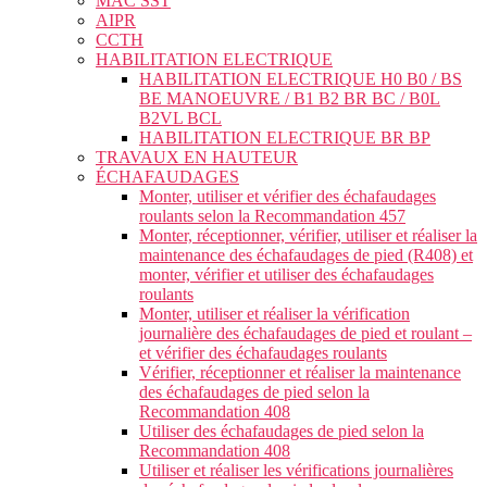
MAC SST
AIPR
CCTH
HABILITATION ELECTRIQUE
HABILITATION ELECTRIQUE H0 B0 / BS
BE MANOEUVRE / B1 B2 BR BC / B0L
B2VL BCL
HABILITATION ELECTRIQUE BR BP
TRAVAUX EN HAUTEUR
ÉCHAFAUDAGES
Monter, utiliser et vérifier des échafaudages
roulants selon la Recommandation 457
Monter, réceptionner, vérifier, utiliser et réaliser la
maintenance des échafaudages de pied (R408) et
monter, vérifier et utiliser des échafaudages
roulants
Monter, utiliser et réaliser la vérification
journalière des échafaudages de pied et roulant –
et vérifier des échafaudages roulants
Vérifier, réceptionner et réaliser la maintenance
des échafaudages de pied selon la
Recommandation 408
Utiliser des échafaudages de pied selon la
Recommandation 408
Utiliser et réaliser les vérifications journalières