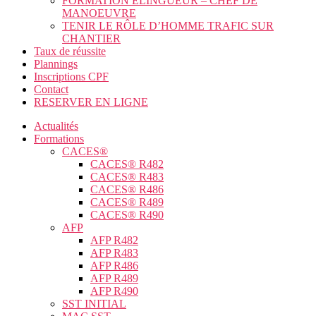
FORMATION ÉLINGUEUR – CHEF DE
MANOEUVRE
TENIR LE RÔLE D’HOMME TRAFIC SUR
CHANTIER
Taux de réussite
Plannings
Inscriptions CPF
Contact
RESERVER EN LIGNE
Actualités
Formations
CACES®
CACES® R482
CACES® R483
CACES® R486
CACES® R489
CACES® R490
AFP
AFP R482
AFP R483
AFP R486
AFP R489
AFP R490
SST INITIAL