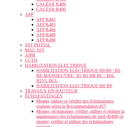
CACES® R489
CACES® R490
AFP
AFP R482
AFP R483
AFP R486
AFP R489
AFP R490
SST INITIAL
MAC SST
AIPR
CCTH
HABILITATION ELECTRIQUE
HABILITATION ELECTRIQUE H0 B0 / BS
BE MANOEUVRE / B1 B2 BR BC / B0L
B2VL BCL
HABILITATION ELECTRIQUE BR BP
TRAVAUX EN HAUTEUR
ÉCHAFAUDAGES
Monter, utiliser et vérifier des échafaudages
roulants selon la Recommandation 457
Monter, réceptionner, vérifier, utiliser et réaliser la
maintenance des échafaudages de pied (R408) et
monter, vérifier et utiliser des échafaudages
roulants