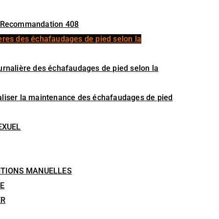
la Recommandation 408
alières des échafaudages de pied selon la
 journalière des échafaudages de pied selon la
 réaliser la maintenance des échafaudages de pied
EXUEL
NTIONS MANUELLES
E
ER