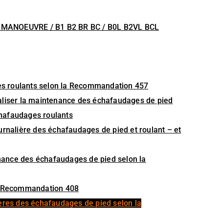
 MANOEUVRE / B1 B2 BR BC / B0L B2VL BCL
ages roulants selon la Recommandation 457
 réaliser la maintenance des échafaudages de pied
échafaudages roulants
 journalière des échafaudages de pied et roulant – et
tenance des échafaudages de pied selon la
la Recommandation 408
alières des échafaudages de pied selon la